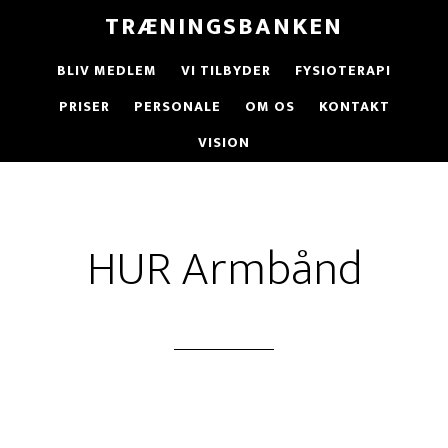
Skip
TRÆNINGSBANKEN
til
indhold
BLIV MEDLEM
VI TILBYDER
FYSIOTERAPI
PRISER
PERSONALE
OM OS
KONTAKT
VISION
HUR Armbånd