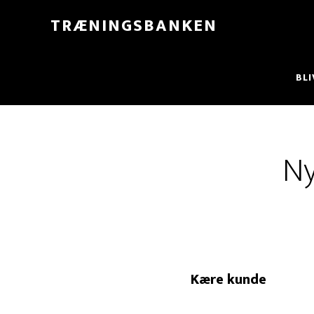
Skip
TRÆNINGSBANKEN
til
indhold
BL
Ny
Kære kunde