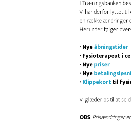
I Træningsbanken best
Vi har derfor lyttet t
en række ændringer og
Herunder følger overs
· Nye
åbningstider
· Fysioterapeut i c
· Nye
priser
· Nye
betalingsløsn
·
Klippekort
til fys
Vi glæder os til at se
OBS
:
Prisændringer er