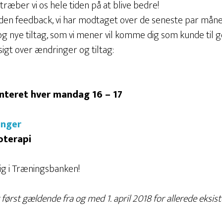
ræber vi os hele tiden på at blive bedre!
il den feedback, vi har modtaget over de seneste par måned
 nye tiltag, som vi mener vil komme dig som kunde til g
igt over ændringer og tiltag:
enteret hver mandag 16 – 17
inger
ioterapi
 dig i Træningsbanken!
 først gældende fra og med 1. april 2018 for allerede ek