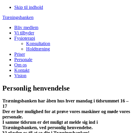
Skip til indhold
Træningsbanken
Bliv medlem
Vi tilbyder
Fysioterapi
Konsultation
Holdtræning
Priser
Personale
Om os
Kontakt
Vision
Personlig henvendelse
Træningsbanken har åben hus hver mandag i tidsrummet 16 –
17
Der er her mulighed for at prøve vores maskiner og møde vores
personale.
I samme tidsrum er det muligt at melde sig ind i
Træningsbanken, ved personlig henvendelse.
Vi glæder os til at se dig i Træningsbanken!