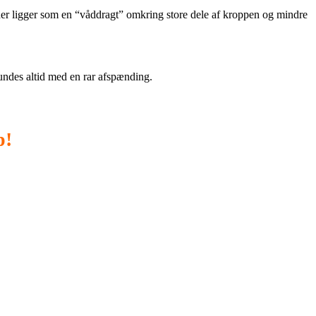
der ligger som en “våddragt” omkring store dele af kroppen og mindre
undes altid med en rar afspænding.
p!