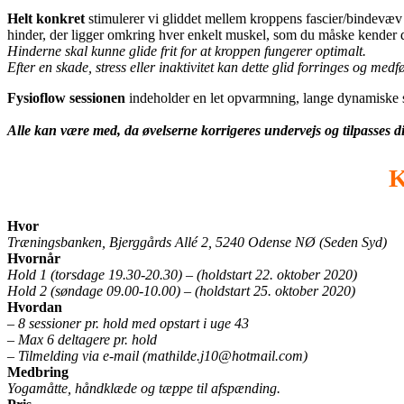
Helt konkret
stimulerer vi gliddet mellem kroppens fascier/bindevæv 
hinder, der ligger omkring hver enkelt muskel, som du måske kender d
Hinderne skal kunne glide frit for at kroppen fungerer optimalt.
Efter en skade, stress eller inaktivitet kan dette glid forringes og medf
Fysioflow sessionen
indeholder en let opvarmning, lange dynamiske s
Alle kan være med, da øvelserne korrigeres undervejs og tilpasses di
K
Hvor
Træningsbanken, Bjerggårds Allé 2, 5240 Odense NØ (Seden Syd)
Hvornår
Hold 1 (torsdage 19.30-20.30) – (holdstart 22. oktober 2020)
Hold 2 (søndage 09.00-10.00) – (holdstart 25. oktober 2020)
Hvordan
– 8 sessioner pr. hold med opstart i uge 43
– Max 6 deltagere pr. hold
– Tilmelding via e-mail (mathilde.j10@hotmail.com)
Medbring
Yogamåtte, håndklæde og tæppe til afspænding.