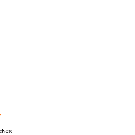
w
elvære.